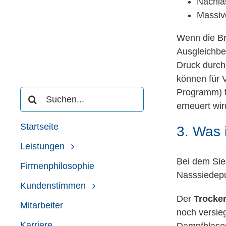
Nachla
Massiv
Wenn die Bre
Ausgleichbeh
Druck durch
können für V
Suche
Programm) f
nach:
erneuert wir
Startseite
3. Was i
Leistungen
Bei dem Si
Firmenphilosophie
Nasssiedepu
Kundenstimmen
Der
Trocke
Mitarbeiter
noch versieg
Karriere