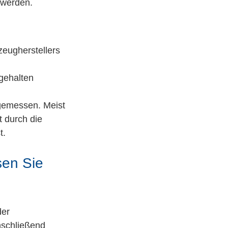
 werden.
zeugherstellers
ngehalten
 gemessen. Meist
t durch die
t.
sen Sie
der
nschließend