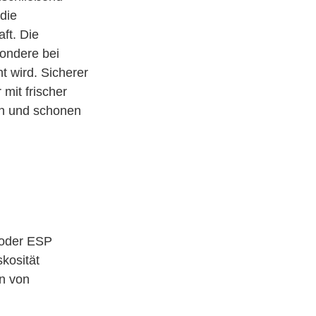
 die
ft. Die
sondere bei
t wird. Sicherer
mit frischer
gen und schonen
 oder ESP
skosität
en von