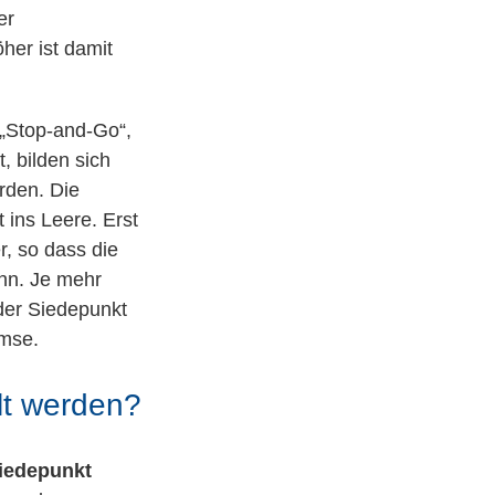
er
öher ist damit
 „Stop-and-Go“,
, bilden sich
rden. Die
 ins Leere. Erst
, so dass die
ann. Je mehr
 der Siedepunkt
emse.
lt werden?
iedepunkt