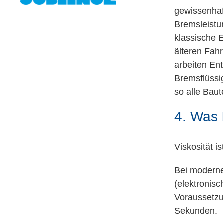
gewissenhaft
Bremsleistun
klassische 
älteren Fah
arbeiten Ent
Bremsflüssig
so alle Baut
4. Was 
Viskosität is
Bei moderne
(elektronisc
Voraussetzu
Sekunden.