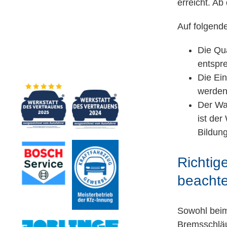
erreicht. A
Auf folgende
Die Qu
entspr
Die Ein
werden
Der Wa
ist der
Bildun
Richtig
beacht
Sowohl beim
Bremsschläu