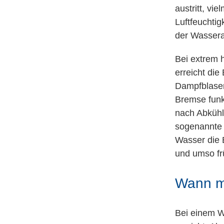
austritt, vi
Luftfeuchtig
der Wassera
Bei extrem 
erreicht die
Dampfblasen
Bremse funkt
nach Abkühl
sogenannte 
Wasser die B
und umso fr
Wann mu
Bei einem W