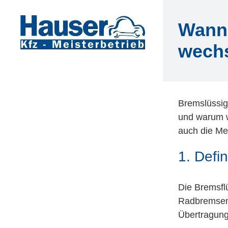
Zum
Inhalt
Wann 
springen
wech
Bremslüssigk
und warum w
auch die Meh
1. Defin
Die Bremsflü
Radbremsen 
Übertragun