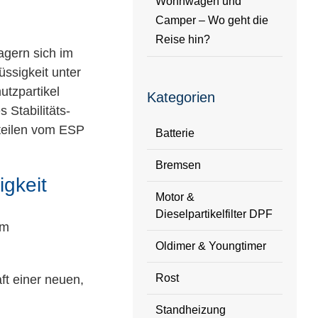
Wohnwagen und
Camper – Wo geht die
Reise hin?
agern sich im
üssigkeit unter
tzpartikel
Kategorien
 Stabilitäts-
uteilen vom ESP
Batterie
Bremsen
igkeit
Motor &
Dieselpartikelfilter DPF
em
Oldimer & Youngtimer
Rost
ft einer neuen,
Standheizung