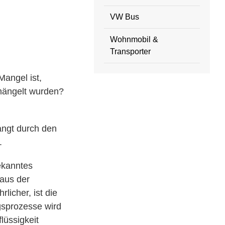
VW Bus
Wohnmobil &
Transporter
Mangel ist,
mängelt wurden?
angt durch den
.
ekanntes
 aus der
icher, ist die
gsprozesse wird
lüssigkeit