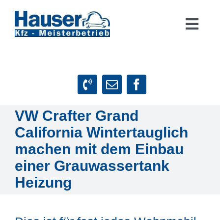
Zum
Inhalt
Togg
springen
Navig
Suche
nach:
Startseite
VW Crafter Grand
Leistungen
California Wintertauglich
machen mit dem Einbau
Firmenphilosophie
einer Grauwassertank
Heizung
Kundenstimmen