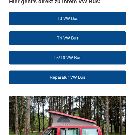
Hier geht’s direkt zu Ihrem VW Bus:
T3 VW Bus
T4 VW Bus
T5/T6 VW Bus
Reparatur VW Bus