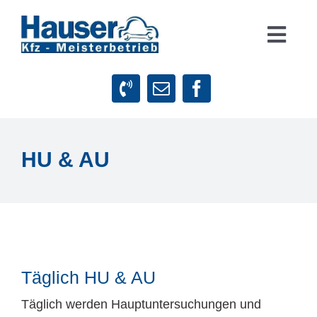
Zum
Inhalt
Togg
springen
Navig
Suche
nach:
Startseite
HU & AU
Leistungen
Firmenphilosophie
Kundenstimmen
Täglich HU & AU
Täglich werden Hauptuntersuchungen und