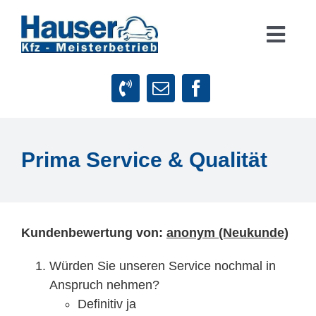
Zum
Inhalt
Togg
springen
Navig
Suche
nach:
Startseite
Prima Service & Qualität
Leistungen
Firmenphilosophie
Kundenbewertung von:
anonym (Neukunde)
Würden Sie unseren Service nochmal in
Kundenstimmen
Anspruch nehmen?
Definitiv ja