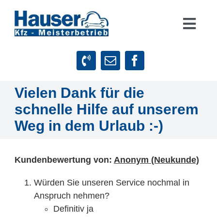
Zum
Inhalt
Togg
springen
Navig
Suche
nach:
Startseite
Vielen Dank für die
schnelle Hilfe auf unserem
Leistungen
Weg in dem Urlaub :-)
Firmenphilosophie
Kundenbewertung von:
Anonym (Neukunde)
Würden Sie unseren Service nochmal in
Kundenstimmen
Anspruch nehmen?
Definitiv ja