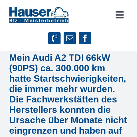
Zum
Inhalt
Togg
springen
Navig
Suche
nach:
Mein Audi A2 TDI 66kW
Startseite
(90PS) ca. 300.000 km
Leistungen
hatte Startschwierigkeiten,
die immer mehr wurden.
Firmenphilosophie
Die Fachwerkstätten des
Herstellers konnten die
Kundenstimmen
Ursache über Monate nicht
eingrenzen und haben auf