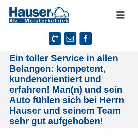
Zum
Inhalt
Togg
springen
Navig
Suche
nach:
Ein toller Service in allen
Startseite
Belangen: kompetent,
Leistungen
kundenorientiert und
erfahren! Man(n) und sein
Firmenphilosophie
Auto fühlen sich bei Herrn
Hauser und seinem Team
Kundenstimmen
sehr gut aufgehoben!