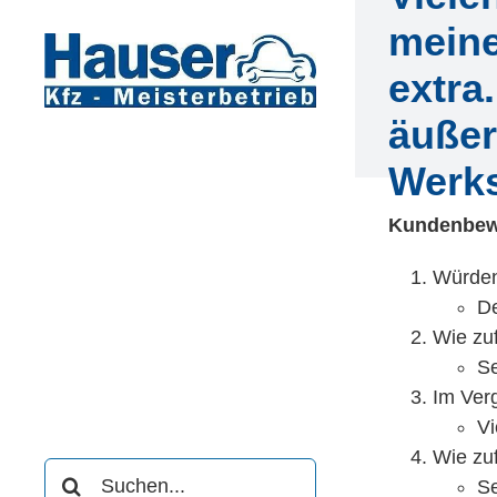
Zum
meine
Inhalt
springen
extra
äußer
Werks
Kundenbew
Würden
De
Wie zu
Se
Im Ver
Vi
Wie zuf
Suche
Se
nach: