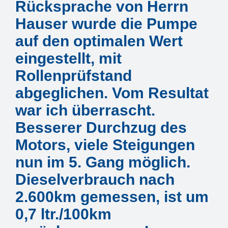
Mitarbeiter
Rücksprache von Herrn
Hauser wurde die Pumpe
Karriere
auf den optimalen Wert
eingestellt, mit
Technische Infos
Rollenprüfstand
abgeglichen. Vom Resultat
Kontakt & Anfahrt
war ich überrascht.
Besserer Durchzug des
Motors, viele Steigungen
nun im 5. Gang möglich.
Dieselverbrauch nach
2.600km gemessen, ist um
0,7 ltr./100km