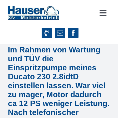
Zum
Inhalt
Togg
springen
Navig
Suche
nach:
Im Rahmen von Wartung
Startseite
und TÜV die
Leistungen
Einspritzpumpe meines
Ducato 230 2.8idtD
Firmenphilosophie
einstellen lassen. War viel
zu mager, Motor dadurch
Kundenstimmen
ca 12 PS weniger Leistung.
Nach telefonischer