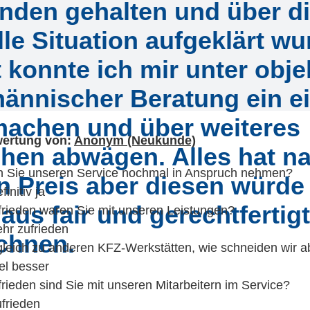
nden gehalten und über d
lle Situation aufgeklärt wu
 konnte ich mir unter objek
ännischer Beratung ein e
machen und über weiteres
ertung von:
Anonym (Neukunde)
hen abwägen. Alles hat na
 Sie unseren Service nochmal in Anspruch nehmen?
n Preis aber diesen würde 
finitiv ja
aus fair und gerechtfertigt
frieden waren Sie mit unseren Leistungen?
hr zufrieden
chnen.
gleich zu anderen KFZ-Werkstätten, wie schneiden wir a
el besser
rieden sind Sie mit unseren Mitarbeitern im Service?
frieden