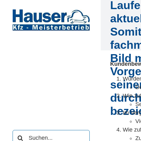
Laufe
Zum
Inhalt
aktue
springen
Somit
fachm
Bild 
Kundenbew
Vorge
Würden
seine
De
durch
Wie zu
Se
bezei
Im Ver
Vi
Wie zuf
Suche
Zu
nach: