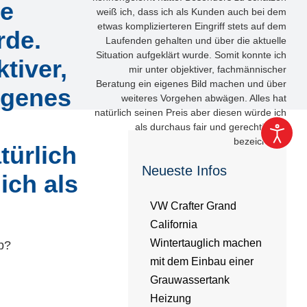
ie
weiß ich, dass ich als Kunden auch bei dem
etwas komplizierteren Eingriff stets auf dem
rde.
Laufenden gehalten und über die aktuelle
Situation aufgeklärt wurde. Somit konnte ich
tiver,
mir unter objektiver, fachmännischer
Beratung ein eigenes Bild machen und über
igenes
weiteres Vorgehen abwägen. Alles hat
natürlich seinen Preis aber diesen würde ich
als durchaus fair und gerechtfertigt
bezeichnen.
türlich
Neueste Infos
ich als
VW Crafter Grand
California
Wintertauglich machen
b?
mit dem Einbau einer
Grauwassertank
Heizung