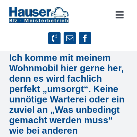
Zum
Inhalt
Togg
springen
Navig
Suche
nach:
Ich komme mit meinem
Startseite
Wohnmobil hier gerne her,
Leistungen
denn es wird fachlich
perfekt „umsorgt“. Keine
Firmenphilosophie
unnötige Warterei oder ein
zuviel an „Was unbedingt
Kundenstimmen
gemacht werden muss“
wie bei anderen