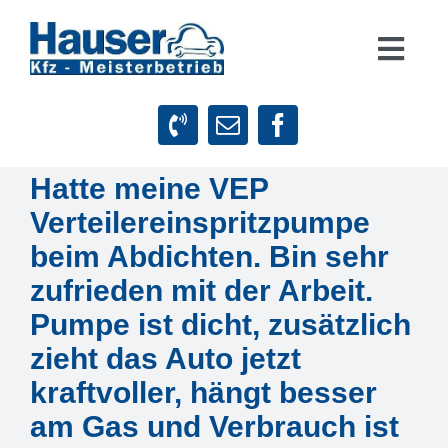
Zum
Inhalt
Togg
springen
Navig
Suche
nach:
Hatte meine VEP
Startseite
Verteilereinspritzpumpe
Leistungen
beim Abdichten. Bin sehr
zufrieden mit der Arbeit.
Firmenphilosophie
Pumpe ist dicht, zusätzlich
zieht das Auto jetzt
Kundenstimmen
kraftvoller, hängt besser
am Gas und Verbrauch ist