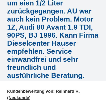
Mitarbeiter
um eien 1/2 Liter
zurückgegangen. AU war
Karriere
auch kein Problem. Motor
1Z, Audi 80 Avant 1.9 TDI,
Technische Infos
90PS, BJ 1996. Kann Firma
Dieselcenter Hauser
Kontakt & Anfahrt
empfehlen. Service
einwandfrei und sehr
freundlich und
ausführliche Beratung.
Kundenbewertung von:
Reinhard R.
(Neukunde)