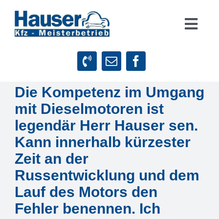
Zum
Inhalt
Togg
springen
Navig
Suche
nach:
Die Kompetenz im Umgang
Startseite
mit Dieselmotoren ist
Leistungen
legendär Herr Hauser sen.
Kann innerhalb kürzester
Firmenphilosophie
Zeit an der
Russentwicklung und dem
Kundenstimmen
Lauf des Motors den
Fehler benennen. Ich