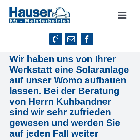
Zum
Inhalt
Togg
springen
Navig
Suche
nach:
Wir haben uns von Ihrer
Startseite
Werkstatt eine Solaranlage
Leistungen
auf unser Womo aufbauen
lassen. Bei der Beratung
Firmenphilosophie
von Herrn Kuhbandner
sind wir sehr zufrieden
Kundenstimmen
gewesen und werden Sie
auf jeden Fall weiter