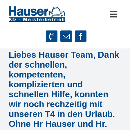
Zum
Inhalt
Togg
springen
Navig
Suche
nach:
Liebes Hauser Team, Dank
Startseite
der schnellen,
Leistungen
kompetenten,
komplizierten und
Firmenphilosophie
schnellen Hilfe, konnten
wir noch rechzeitig mit
Kundenstimmen
unseren T4 in den Urlaub.
Ohne Hr Hauser und Hr.