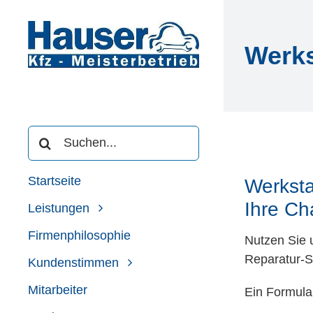
Zum
Inhalt
springen
Werks
Suche
nach:
Startseite
Werksta
Ihre Ch
Leistungen
Firmenphilosophie
Nutzen Sie 
Reparatur-S
Kundenstimmen
Mitarbeiter
Ein Formula