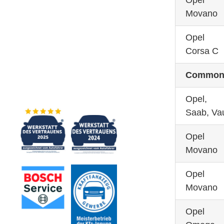
Opel
Movano
Opel
Corsa C
Common R
Opel,
Saab, Va
Opel
Movano
Opel
Movano
Opel