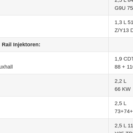
2,5 L 
G9U 75
1,3 L 
Z/Y13 
ail Injektoren:
1,9 CD
uxhall
88 + 1
2,2 L
66 KW
2,5 L
73+74
2,5 L 