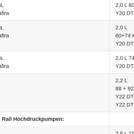
a,
2,0 L 
fira
Y20 DT
a,
2,0 L
fira
60+74
Y20 DT
a,
2,0 L 
fira
Y20 D
2,2 L
88 + 9
Y22 D
Y22 D
Rail Hochdruckpumpen:
2,5 L 