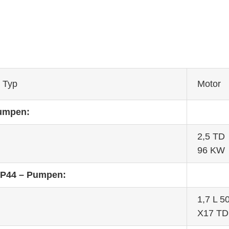
r Typ
Motor
umpen:
2,5 TD
96 KW
VP44 – Pumpen:
1,7 L 
X17 TD