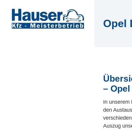
Zum
Inhalt
springen
Opel
Übersi
– Ope
In unserem 
den Austaus
verschieden
Auszug unse