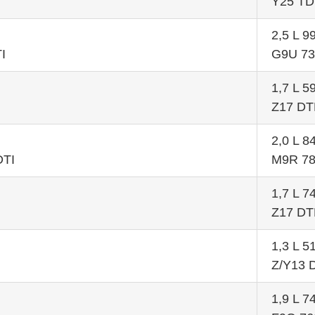
Y25 TD
2,5 L 
I
G9U 73
1,7 L 
Z17 DT
2,0 L 
DTI
M9R 7
1,7 L 
Z17 D
1,3 L 
Z/Y13 
1,9 L 