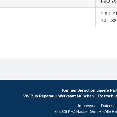
F9Q 76
1,9 L Z
74 – 8
Kennen Sie schon unsere Part
VW Bus Reparatur Werkstatt München
+
Rostschut
Impressum
-
Datensch
©
2026 KFZ Hauser GmbH - Alle Rec