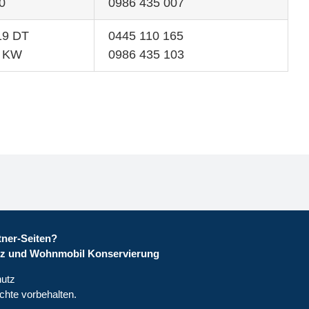
0
0986 435 007
19 DT
0445 110 165
8 KW
0986 435 103
ner-Seiten?
z und Wohnmobil Konservierung
utz
hte vorbehalten.