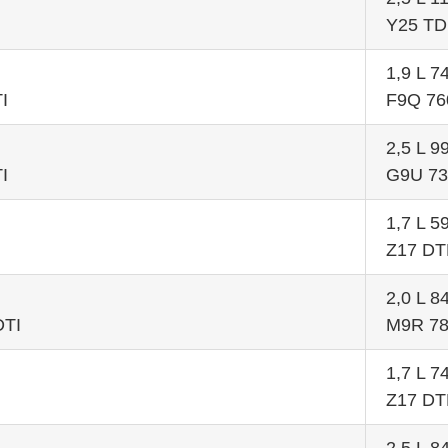
Y25 TD
1,9 L 
I
F9Q 76
2,5 L 
I
G9U 73
1,7 L 
Z17 DT
2,0 L 
DTI
M9R 7
1,7 L 
Z17 D