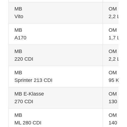
MB
OM 611
Vito
2,2 L 9
MB
OM 668
A170
1,7 L 7
MB
OM 646
220 CDI
2,2 L 1
MB
OM 611
Sprinter 213 CDI
95 KW
MB E-Klasse
OM 647
270 CDI
130 KW
MB
OM 642
ML 280 CDI
140 KW