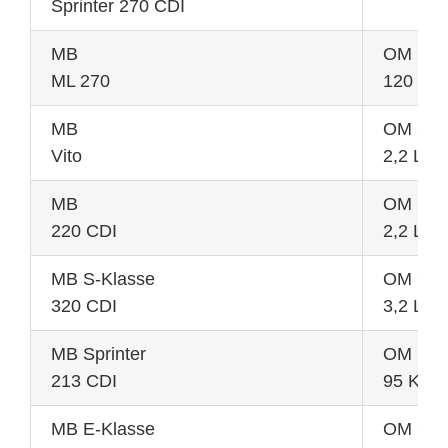
Sprinter 270 CDI
MB
OM 612
ML 270
120 KW
MB
OM 611
Vito
2,2 L 9
MB
OM 646
220 CDI
2,2 L 1
MB S-Klasse
OM 648
320 CDI
3,2 L 1
MB Sprinter
OM 611
213 CDI
95 KW
MB E-Klasse
OM 649