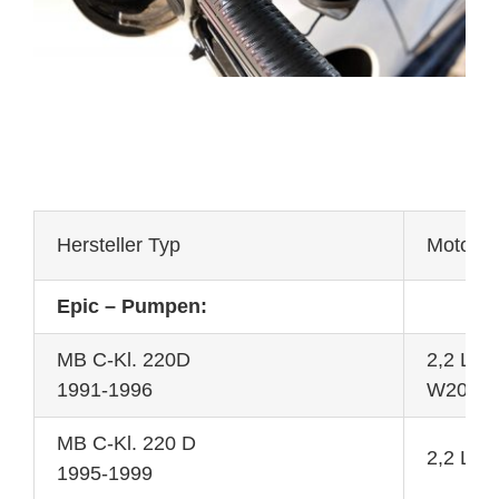
Hersteller Typ
Motor
Epic – Pumpen:
MB C-Kl. 220D
2,2 L 7
1991-1996
W202
MB C-Kl. 220 D
2,2 L 
1995-1999