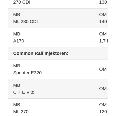
270 CDI
130 KW
MB
OM 642
ML 280 CDI
140 KW
MB
OM 668
A170
1,7 L 7
Common Rail Injektoren:
MB
OM 611
Sprinter E320
MB
OM 611
C + E Vito
MB
OM 612
ML 270
120 KW