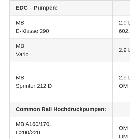
EDC – Pumpen:
MB
2,9 L 
E-Klasse 290
602.982
MB
2,9 L 9
Vario
MB
2,9 L 9
Sprinter 212 D
OM 602
Common Rail Hochdruckpumpen:
MB A160/170,
OM 611
C200/220,
OM 608