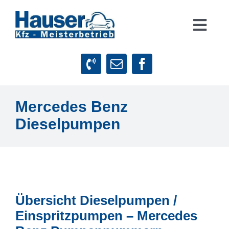
Zum
Inhalt
Togg
springen
Navig
Suche
nach:
Startseite
Mercedes Benz
Dieselpumpen
Leistungen
Firmenphilosophie
Kundenstimmen
Übersicht Dieselpumpen /
Einspritzpumpen – Mercedes