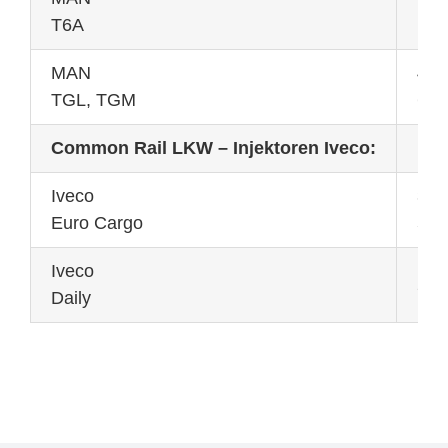
10,
T6A
MAN
4,6
TGL, TGM
6,9
Common Rail LKW – Injektoren Iveco:
Iveco
3,9
Euro Cargo
5,9
Iveco
2,8
Daily