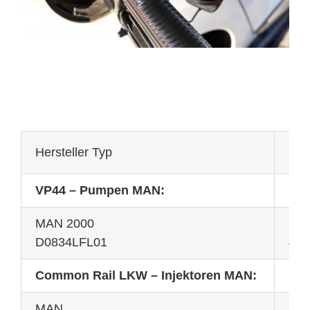
Hersteller Typ
Mot
VP44 – Pumpen MAN:
MAN 2000
12
D0834LFL01
4,6
Common Rail LKW – Injektoren MAN:
MAN