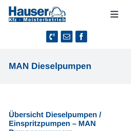
Zum
Inhalt
Togg
springen
Navig
Suche
nach:
Startseite
MAN Dieselpumpen
Leistungen
Firmenphilosophie
Kundenstimmen
Übersicht Dieselpumpen /
Einspritzpumpen – MAN