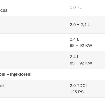
1,8 TD
ocus
2,0 + 2,4 L
2,4 L
88 + 92 KW
2,4 L
85 + 92 KW
hi – Injektoren:
sit
2,0 TDCI
125 PS