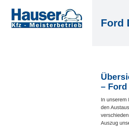
Zum
Inhalt
springen
Ford
Übersi
– For
In unserem 
den Austaus
verschieden
Auszug unse