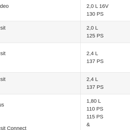
ndeo
2,0 L 16V
130 PS
sit
2,0 L
125 PS
sit
2,4 L
137 PS
sit
2,4 L
137 PS
1,80 L
us
110 PS
115 PS
&
sit Connect