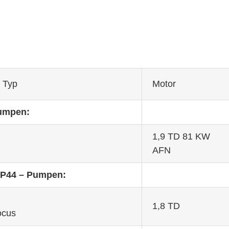
r Typ
Motor
umpen:
1,9 TD 81 KW
AFN
VP44 – Pumpen:
1,8 TD
ocus